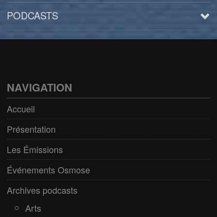
PODCASTS
Arts
BD/Livres
Bien être/Santé
NAVIGATION
Culture/Loisirs
Accueil
Electro/Transe
Présentation
Paranormal
Les Émissions
Pop/Rock
Événements Osmose
Rap
Archives podcasts
Spiritualité
Arts