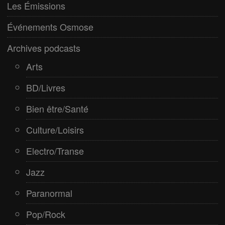
Paranormal
Les Émissions
Pop/Rock
Événements Osmose
Rap
Archives podcasts
Spiritualité
Arts
BD/Livres
Bien être/Santé
Culture/Loisirs
Electro/Transe
Jazz
Paranormal
Pop/Rock