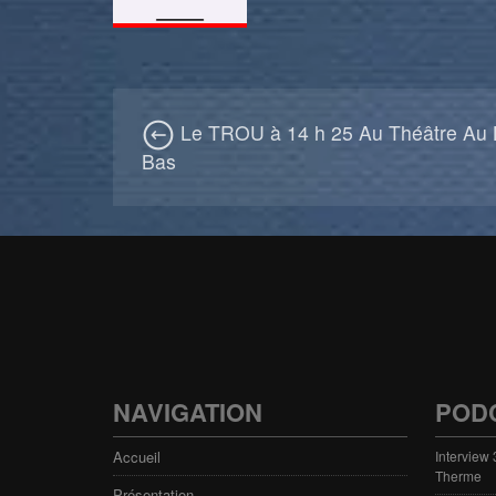
Le TROU à 14 h 25 Au Théâtre Au 
Bas
NAVIGATION
POD
Accueil
Interview
Therme
Présentation