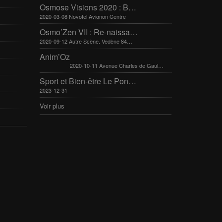
Osmose Visions 2020 : Bien-être et arts divinatoires
2020-03-08 Novotel Avignon Centre
Osmo’Zen VII : Re-naissance
2020-09-12 Autre Scène, Vedène 84270
Anim’Oz
2020-10-11 Avenue Charles de Gaulle 30400 Villeneuve-Lès-Avignon
Sport et Bien-être Le Pontet 16-17 mars 2024
2023-12-31
Voir plus