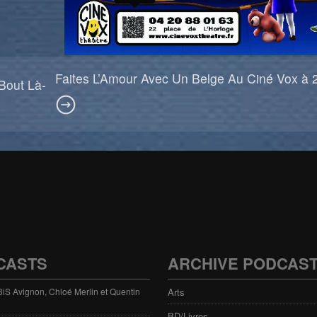
Faites L’Amour Avec Un Belge Au Ciné Vox à 
Bout Là-
CASTS
ARCHIVE PODCAS
 3iS Avignon, Chloé Merlin et Quentin
Arts
BD/Livres