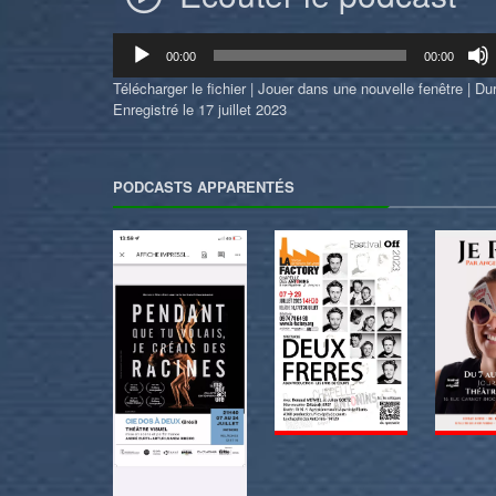
Lecteur
00:00
00:00
audio
Télécharger le fichier
|
Jouer dans une nouvelle fenêtre
|
Dur
Enregistré le 17 juillet 2023
PODCASTS APPARENTÉS