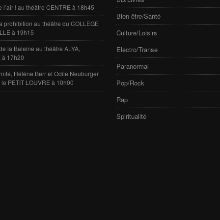
e l’air ! au théâtre CENTRE à 18h45
Bien être/Santé
 la prohibition au théâtre du COLLÈGE
LLE à 19h15
Culture/Loisirs
de la Baleine au théâtre ALYA,
Electro/Transe
 à 17h20
Paranormal
rnité, Hélène Berr et Odile Neuburger
e le PETIT LOUVRE à 10h00
Pop/Rock
Rap
Spiritualité