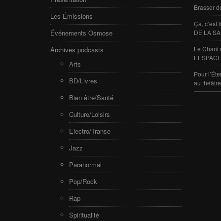
Brasser d
Les Émissions
Ça, c’est
Événements Osmose
DE LA SA
Le Chant 
Archives podcasts
L’ESPACE
Arts
Pour l’Éte
BD/Livres
au théâtr
Bien être/Santé
Culture/Loisirs
Electro/Transe
Jazz
Paranormal
Pop/Rock
Rap
Spiritualité