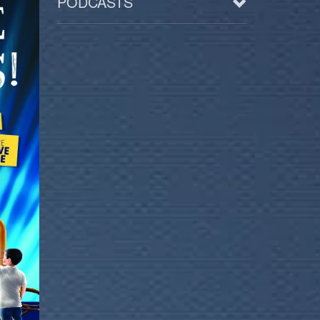
PODCASTS
Arts
BD/Livres
Bien être/Santé
Culture/Loisirs
Electro/Transe
Paranormal
Pop/Rock
Rap
Spiritualité