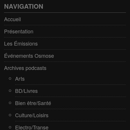
Bien être/Santé
NAVIGATION
Culture/Loisirs
Accueil
Electro/Transe
Présentation
Paranormal
Les Émissions
Pop/Rock
Événements Osmose
Rap
Archives podcasts
Spiritualité
Arts
BD/Livres
Bien être/Santé
Culture/Loisirs
Electro/Transe