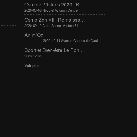
Osmose Visions 2020 : Bien-être et arts divinatoires
2020-03-08 Novotel Avignon Centre
Osmo’Zen VII : Re-naissance
2020-09-12 Autre Scène, Vedène 84270
Anim’Oz
2020-10-11 Avenue Charles de Gaulle 30400 Villeneuve-Lès-Avignon
Sport et Bien-être Le Pontet 16-17 mars 2024
2023-12-31
Voir plus