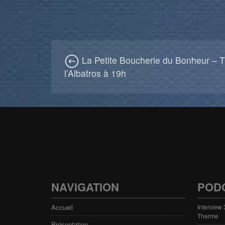
La Petite Boucherie du Bonheur – T
l’Albatros à 19h
NAVIGATION
POD
Accueil
Interview
Therme
Présentation