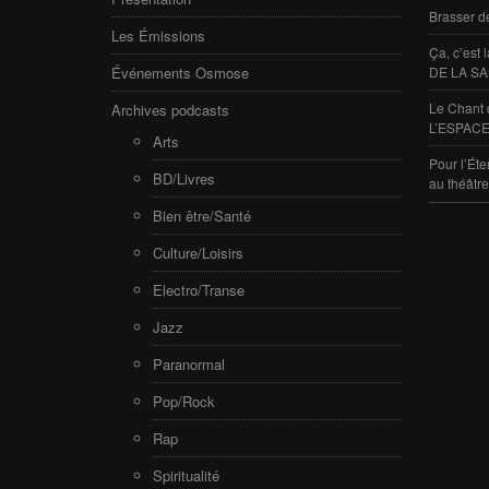
Brasser d
Les Émissions
Ça, c’est
Événements Osmose
DE LA SA
Le Chant 
Archives podcasts
L’ESPACE
Arts
Pour l’Éte
BD/Livres
au théâtr
Bien être/Santé
Culture/Loisirs
Electro/Transe
Jazz
Paranormal
Pop/Rock
Rap
Spiritualité