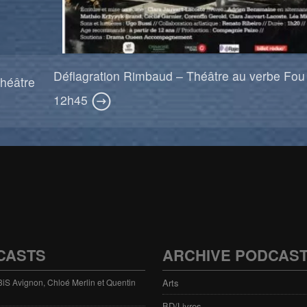
Déflagration Rimbaud – Théâtre au verbe Fou
héâtre
12h45
CASTS
ARCHIVE PODCAS
 3iS Avignon, Chloé Merlin et Quentin
Arts
BD/Livres