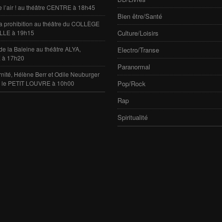
e l’air ! au théâtre CENTRE à 18h45
Bien être/Santé
 la prohibition au théâtre du COLLÈGE
LLE à 19h15
Culture/Loisirs
de la Baleine au théâtre ALYA,
Electro/Transe
 à 17h20
Paranormal
rnité, Hélène Berr et Odile Neuburger
e le PETIT LOUVRE à 10h00
Pop/Rock
Rap
Spiritualité