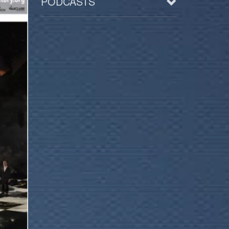
PODCASTS
Arts
BD/Livres
Bien être/Santé
Culture/Loisirs
Electro/Transe
Paranormal
Pop/Rock
Rap
Spiritualité