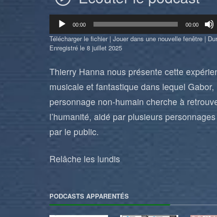
Lecteur
00:00
00:00
audio
Télécharger le fichier
|
Jouer dans une nouvelle fenêtre
|
Dur
Enregistré le 8 juillet 2025
Thierry Hanna nous présente cette expérie
musicale et fantastique dans lequel Gabor,
personnage non-humain cherche à retrouv
l’humanité, aidé par plusieurs personnages 
par le public.
Relâche les lundis
PODCASTS APPARENTÉS