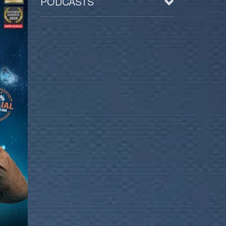
PODCASTS
Arts
BD/Livres
Bien être/Santé
Culture/Loisirs
Electro/Transe
Paranormal
Pop/Rock
Rap
Spiritualité