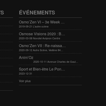
TS
ÉVÉNEMENTS
Osmo’Zen VI – 3e Week end international du bien-être
2019-09-21 L'autre scène
Osmose Visions 2020 : Bien-être et arts divinatoires
2020-03-08 Novotel Avignon Centre
Osmo’Zen VII : Re-naissance
2020-09-12 Autre Scène, Vedène 84270
Anim’Oz
2020-10-11 Avenue Charles de Gaulle 30400 Villeneuve-Lès-Avignon
Sport et Bien-être Le Pontet 16-17 mars 2024
2023-12-31
Voir plus