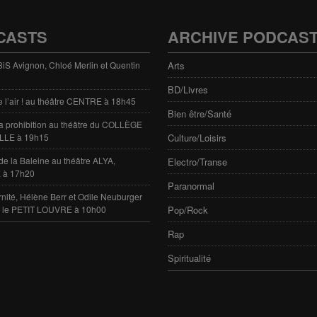
CASTS
ARCHIVE PODCAS
 3iS Avignon, Chloé Merlin et Quentin
Arts
BD/Livres
e l’air ! au théâtre CENTRE à 18h45
Bien être/Santé
 la prohibition au théâtre du COLLÈGE
LLE à 19h15
Culture/Loisirs
de la Baleine au théâtre ALYA,
Electro/Transe
 à 17h20
Paranormal
rnité, Hélène Berr et Odile Neuburger
e le PETIT LOUVRE à 10h00
Pop/Rock
Rap
Spiritualité