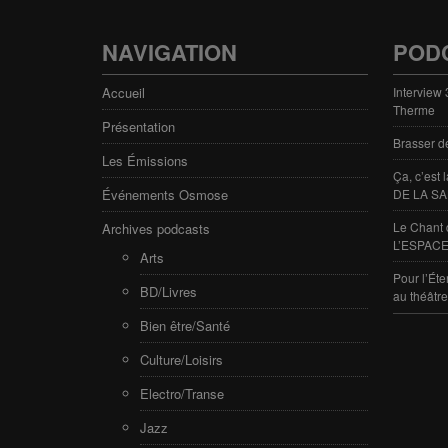
NAVIGATION
POD
Accueil
Interview
Therme
Présentation
Brasser d
Les Émissions
Ça, c’est
Événements Osmose
DE LA SA
Le Chant 
Archives podcasts
L’ESPACE
Arts
Pour l’Éte
BD/Livres
au théâtr
Bien être/Santé
Culture/Loisirs
Electro/Transe
Jazz