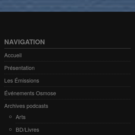
Arts
BD/Livres
Bien être/Santé
NAVIGATION
Culture/Loisirs
Accueil
Electro/Transe
Présentation
Paranormal
Les Émissions
Pop/Rock
Événements Osmose
Rap
Archives podcasts
Spiritualité
Arts
BD/Livres