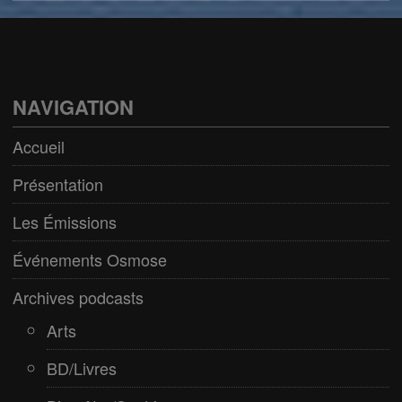
Arts
BD/Livres
Bien être/Santé
NAVIGATION
Culture/Loisirs
Accueil
Electro/Transe
Présentation
Paranormal
Les Émissions
Pop/Rock
Événements Osmose
Rap
Archives podcasts
Spiritualité
Arts
BD/Livres