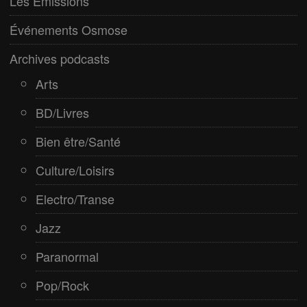
Les Émissions
Pop/Rock
Événements Osmose
Rap
Archives podcasts
Spiritualité
Arts
BD/Livres
Bien être/Santé
Culture/Loisirs
Electro/Transe
Jazz
Paranormal
Pop/Rock