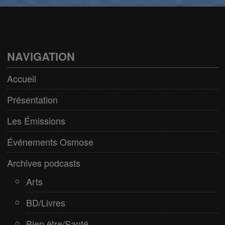
Arts
BD/Livres
Bien être/Santé
NAVIGATION
Culture/Loisirs
Accueil
Electro/Transe
Présentation
Paranormal
Les Émissions
Pop/Rock
Événements Osmose
Rap
Archives podcasts
Spiritualité
Arts
BD/Livres
Bien être/Santé