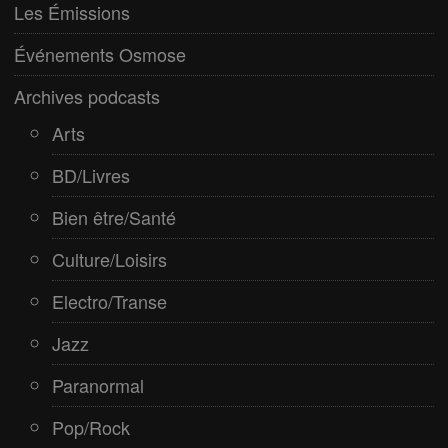
Paranormal
Les Émissions
Pop/Rock
Événements Osmose
Rap
Archives podcasts
Spiritualité
Arts
BD/Livres
Bien être/Santé
Culture/Loisirs
Electro/Transe
Jazz
Paranormal
Pop/Rock