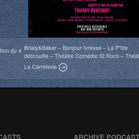
Brialy&Baker – Bonjour Ivresse – La P’tite
tion du 4
débrouille – Théâtre Comédie St Roch – Théâ
La Carreterie
CASTS
ARCHIVE PODCAS