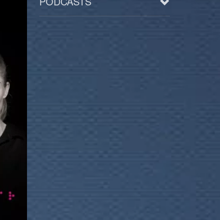
PODCASTS
Arts
BD/Livres
Bien être/Santé
Culture/Loisirs
Electro/Transe
Paranormal
Pop/Rock
Rap
Spiritualité