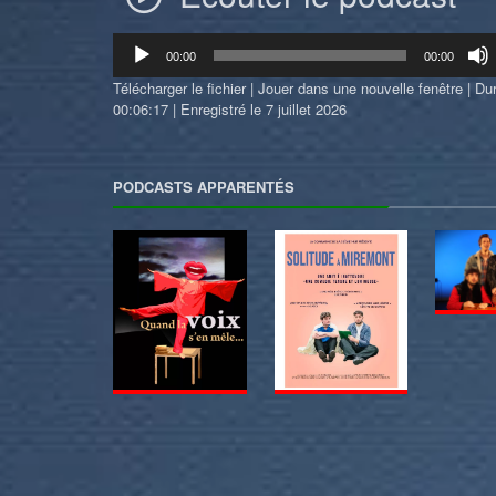
Lecteur
00:00
00:00
audio
Télécharger le fichier
|
Jouer dans une nouvelle fenêtre
|
Dur
00:06:17
|
Enregistré le 7 juillet 2026
PODCASTS APPARENTÉS