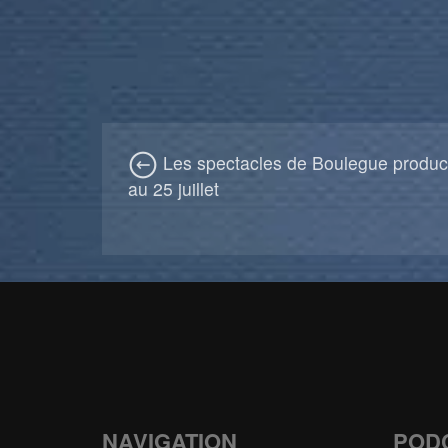
Les spectacles de Boulegue produc
au 25 juillet
NAVIGATION
POD