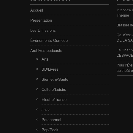
Accueil
Interview
Therme
Présentation
Brasser d
Les Émissions
Ça, c’est
Événements Osmose
DE LA SA
Le Chant 
Archives podcasts
L’ESPACE
Arts
Pour l’Éte
BD/Livres
au théâtr
Bien être/Santé
Culture/Loisirs
Electro/Transe
Jazz
Paranormal
Pop/Rock