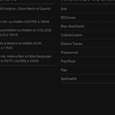
 3iS Avignon, Chloé Merlin et Quentin
Arts
BD/Livres
e l’air ! au théâtre CENTRE à 18h45
Bien être/Santé
 la prohibition au théâtre du COLLÈGE
LLE à 19h15
Culture/Loisirs
de la Baleine au théâtre ALYA,
Electro/Transe
 à 17h20
Paranormal
rnité, Hélène Berr et Odile Neuburger
e le PETIT LOUVRE à 10h00
Pop/Rock
Rap
Spiritualité