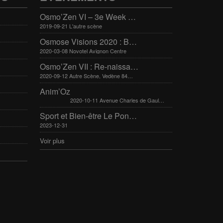
Osmo’Zen VI – 3e Week end international du bien-être
2019-09-21 L'autre scène
Osmose Visions 2020 : Bien-être et arts divinatoires
2020-03-08 Novotel Avignon Centre
Osmo’Zen VII : Re-naissance
2020-09-12 Autre Scène, Vedène 84270
Anim’Oz
2020-10-11 Avenue Charles de Gaulle 30400 Villeneuve-Lès-Avignon
Sport et Bien-être Le Pontet 16-17 mars 2024
2023-12-31
Voir plus