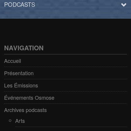
PODCASTS
Arts
BD/Livres
Bien être/Santé
NAVIGATION
Culture/Loisirs
Accueil
Electro/Transe
Présentation
Paranormal
Les Émissions
Pop/Rock
Événements Osmose
Rap
Archives podcasts
Spiritualité
Arts