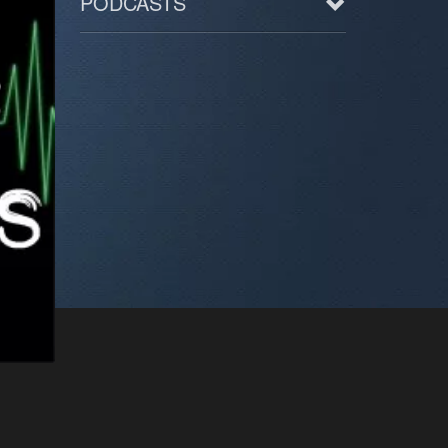
PODCASTS
Arts
BD/Livres
Bien être/Santé
Culture/Loisirs
Electro/Transe
Paranormal
Pop/Rock
Rap
Spiritualité