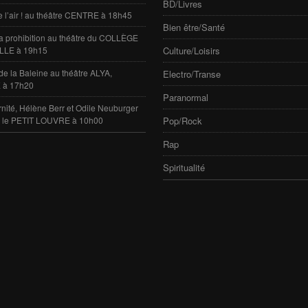
BD/Livres
e l’air ! au théâtre CENTRE à 18h45
Bien être/Santé
 la prohibition au théâtre du COLLÈGE
LLE à 19h15
Culture/Loisirs
de la Baleine au théâtre ALYA,
Electro/Transe
 à 17h20
Paranormal
rnité, Hélène Berr et Odile Neuburger
e le PETIT LOUVRE à 10h00
Pop/Rock
Rap
Spiritualité