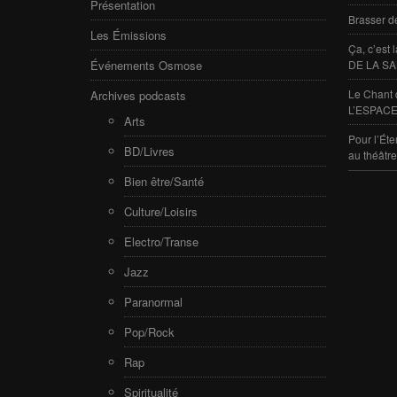
Présentation
Brasser d
Les Émissions
Ça, c’est
Événements Osmose
DE LA SA
Le Chant 
Archives podcasts
L’ESPACE
Arts
Pour l’Éte
BD/Livres
au théâtr
Bien être/Santé
Culture/Loisirs
Electro/Transe
Jazz
Paranormal
Pop/Rock
Rap
Spiritualité