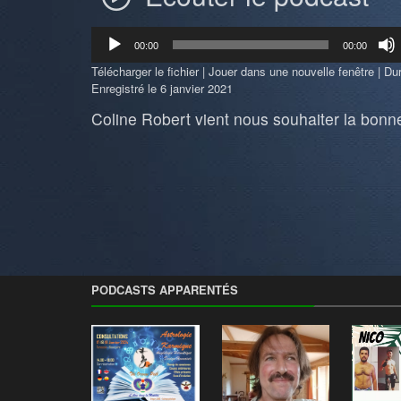
Lecteur
00:00
00:00
audio
Télécharger le fichier
|
Jouer dans une nouvelle fenêtre
|
Dur
Enregistré le 6 janvier 2021
Coline Robert vient nous souhaiter la bonn
PODCASTS APPARENTÉS