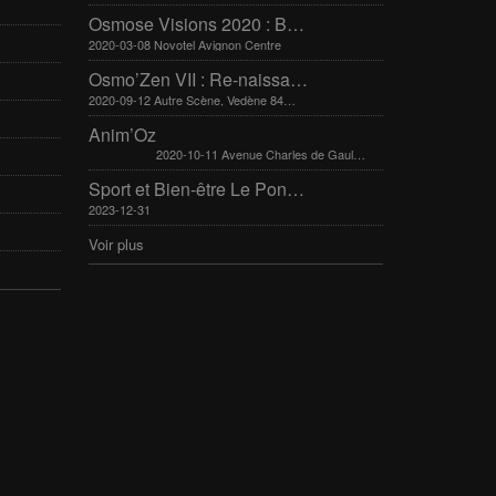
Osmose Visions 2020 : Bien-être et arts divinatoires
2020-03-08 Novotel Avignon Centre
Osmo’Zen VII : Re-naissance
2020-09-12 Autre Scène, Vedène 84270
Anim’Oz
2020-10-11 Avenue Charles de Gaulle 30400 Villeneuve-Lès-Avignon
Sport et Bien-être Le Pontet 16-17 mars 2024
2023-12-31
Voir plus