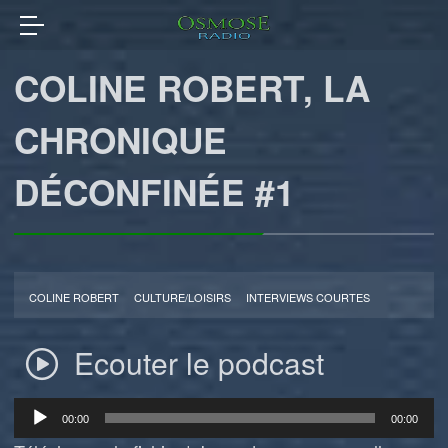
COLINE ROBERT, LA
CHRONIQUE
DÉCONFINÉE #1
COLINE ROBERT
CULTURE/LOISIRS
INTERVIEWS COURTES
Ecouter le podcast
Lecteur
00:00
00:00
audio