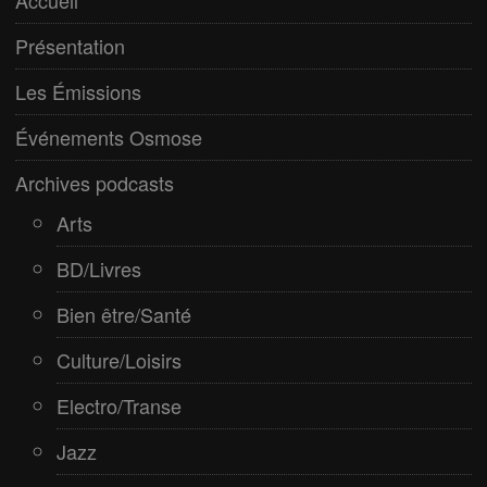
Accueil
Electro/Transe
Présentation
Paranormal
Les Émissions
Pop/Rock
Événements Osmose
Rap
Archives podcasts
Spiritualité
Arts
BD/Livres
Bien être/Santé
Culture/Loisirs
Electro/Transe
Jazz