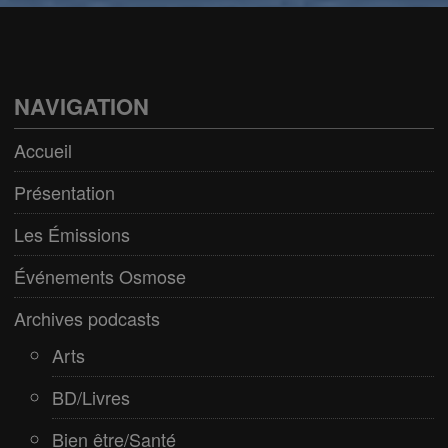
Arts
BD/Livres
Bien être/Santé
NAVIGATION
Culture/Loisirs
Accueil
Electro/Transe
Présentation
Paranormal
Les Émissions
Pop/Rock
Événements Osmose
Rap
Archives podcasts
Spiritualité
Arts
BD/Livres
Bien être/Santé