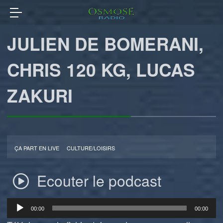
JULIEN DE BOMERANI,
CHRIS 120 KG, LUCAS
ZAKURI
ÇA PART EN LIVE
CULTURE/LOISIRS
Ecouter le podcast
Lecteur
00:00
00:00
audio