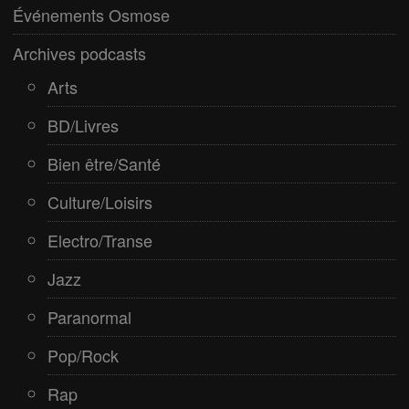
Pop/Rock
Événements Osmose
Rap
Archives podcasts
Spiritualité
Arts
BD/Livres
Bien être/Santé
Culture/Loisirs
Electro/Transe
Jazz
Paranormal
Pop/Rock
Rap