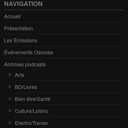
Bien être/Santé
NAVIGATION
Culture/Loisirs
Accueil
Electro/Transe
Présentation
Paranormal
Les Émissions
Pop/Rock
Événements Osmose
Rap
Archives podcasts
Spiritualité
Arts
BD/Livres
Bien être/Santé
Culture/Loisirs
Electro/Transe