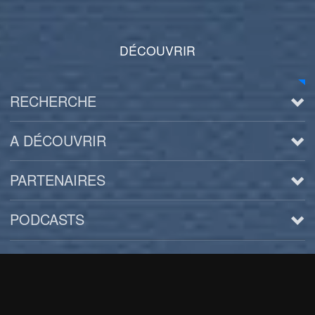
DÉCOUVRIR
RECHERCHE
A DÉCOUVRIR
PARTENAIRES
PODCASTS
Arts
BD/Livres