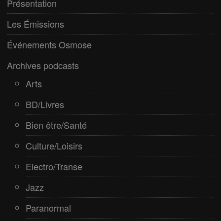
Présentation
Paranormal
Les Émissions
Pop/Rock
Événements Osmose
Rap
Archives podcasts
Spiritualité
Arts
BD/Livres
Bien être/Santé
Culture/Loisirs
Electro/Transe
Jazz
Paranormal