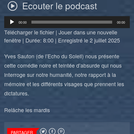
Ecouter le podcast
Lecteur
00:00
00:00
audio
Télécharger le fichier
|
Jouer dans une nouvelle
fenêtre
|
Durée: 8:00
|
Enregistré le 2 juillet 2025
Yves Sauton (de l’Echo du Soleil) nous présente
cette comédie noire et teintée d’absurde qui nous
interroge sur notre humanité, notre rapport à la
mémoire et les différents visages que prennent les
dictatures.
Relâche les mardis
PARTAGER