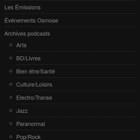
Paranormal
Les Émissions
Pop/Rock
Événements Osmose
Rap
Archives podcasts
Spiritualité
Arts
BD/Livres
Bien être/Santé
Culture/Loisirs
Electro/Transe
Jazz
Paranormal
Pop/Rock