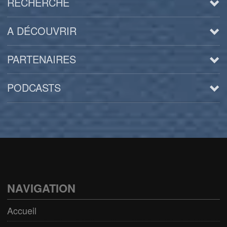
RECHERCHE
A DÉCOUVRIR
PARTENAIRES
PODCASTS
Arts
BD/Livres
Bien être/Santé
Culture/Loisirs
NAVIGATION
Electro/Transe
Accueil
Paranormal