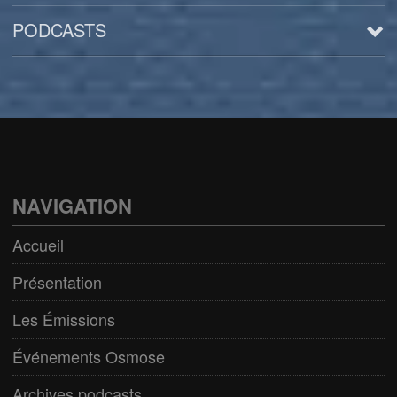
PODCASTS
Arts
BD/Livres
Bien être/Santé
Culture/Loisirs
NAVIGATION
Electro/Transe
Accueil
Paranormal
Présentation
Pop/Rock
Les Émissions
Rap
Événements Osmose
Spiritualité
Archives podcasts