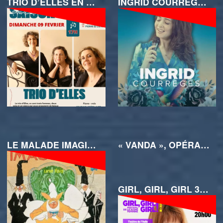
TRIO D’ELLES EN CONCERT LYRIQUE À ENTRAIGUES
INGRID COURRÈGES EN TOURNÉE CHEZ VOUS
LE MALADE IMAGINAIRE À L’ATYPIK ET AU FESTIVAL D’AVIGNON OFF 2025
« VANDA », OPÉRA DE CHAMBRE DE LIONEL GINOUX
GIRL, GIRL, GIRL 3EME FESTIVAL DE LA SCÈNE FÉMININE