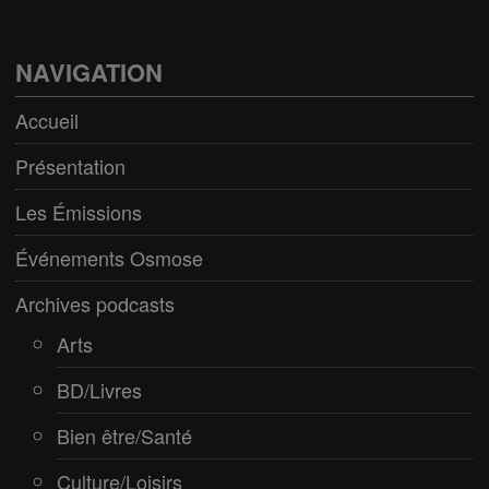
BD/Livres
Bien être/Santé
NAVIGATION
Culture/Loisirs
Accueil
Electro/Transe
Présentation
Paranormal
Les Émissions
Pop/Rock
Événements Osmose
Rap
Archives podcasts
Spiritualité
Arts
BD/Livres
Bien être/Santé
Culture/Loisirs