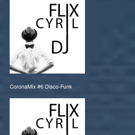
CoronaMix #6 Disco-Funk