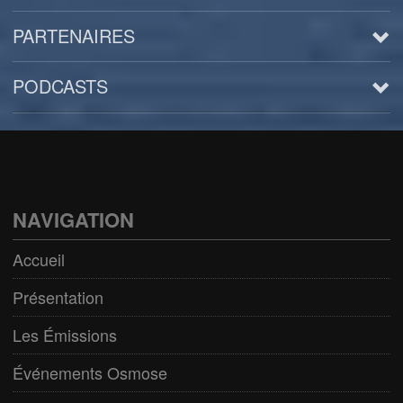
PARTENAIRES
PODCASTS
Arts
BD/Livres
Bien être/Santé
NAVIGATION
Culture/Loisirs
Accueil
Electro/Transe
Présentation
Paranormal
Les Émissions
Pop/Rock
Événements Osmose