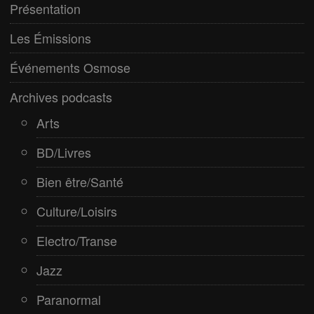
Electro/Transe
Présentation
Paranormal
Les Émissions
Pop/Rock
Événements Osmose
Rap
Archives podcasts
Spiritualité
Arts
BD/Livres
Bien être/Santé
Culture/Loisirs
Electro/Transe
Jazz
Paranormal